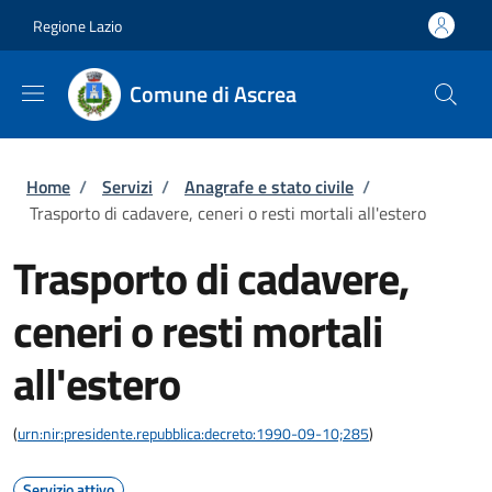
Salta al contenuto principale
Skip to footer content
Regione Lazio
Comune di Ascrea
Briciole di pane
Home
/
Servizi
/
Anagrafe e stato civile
/
Trasporto di cadavere, ceneri o resti mortali all'estero
Trasporto di cadavere,
ceneri o resti mortali
all'estero
(
urn:nir:presidente.repubblica:decreto:1990-09-10;285
)
Servizio attivo