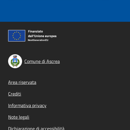
Comune di Ascrea
Footer menu
Area riservata
Crediti
Informativa privacy
Note legali
Dichiarazione di accessibilità