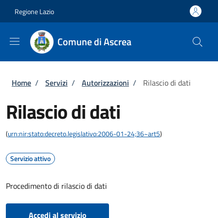
Salta al contenuto principale
Skip to footer content
Regione Lazio
Comune di Ascrea
Briciole di pane
Home
/
Servizi
/
Autorizzazioni
/
Rilascio di dati
Rilascio di dati
(
urn:nir:stato:decreto.legislativo:2006-01-24;36~art5
)
Servizio attivo
Procedimento di rilascio di dati
Accedi al servizio