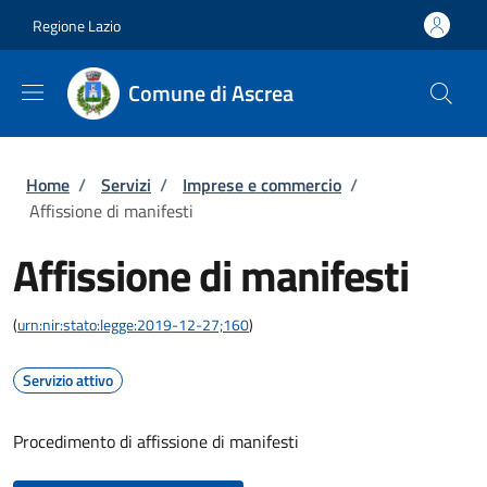
Salta al contenuto principale
Skip to footer content
Regione Lazio
Comune di Ascrea
Briciole di pane
Home
/
Servizi
/
Imprese e commercio
/
Affissione di manifesti
Affissione di manifesti
(
urn:nir:stato:legge:2019-12-27;160
)
Servizio attivo
Procedimento di affissione di manifesti