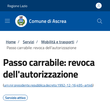
Salta al contenuto principale
Skip to footer content
Regione Lazio
Comune di Ascrea
Briciole di pane
Home
/
Servizi
/
Mobilità e trasporti
/
Passo carrabile: revoca dell'autorizzazione
Passo carrabile: revoca
dell'autorizzazione
(
urn:nir:presidente.repubblica:decreto:1992-12-16;495~art46
)
Servizio attivo