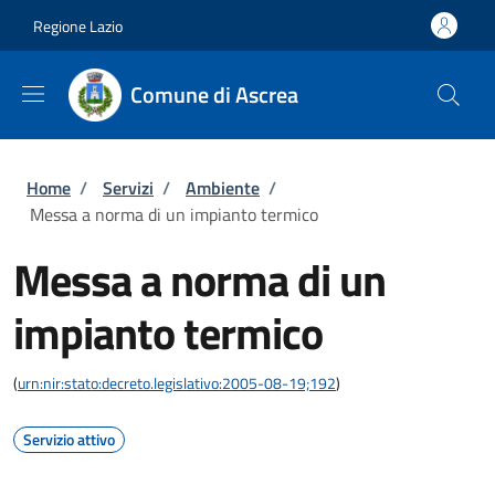
Salta al contenuto principale
Skip to footer content
Regione Lazio
Comune di Ascrea
Briciole di pane
Home
/
Servizi
/
Ambiente
/
Messa a norma di un impianto termico
Messa a norma di un
impianto termico
(
urn:nir:stato:decreto.legislativo:2005-08-19;192
)
Servizio attivo