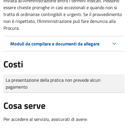
inviata all'Amministrazione entro i termini indicati. Possono
essere chieste proroghe in casi eccezionali e quando non si
tratta di ordinanze contingibili e urgenti. Se il provvedimento
non è rispettato, l'Amministrazione può fare denuncia alla
Procura.
Moduli da compilare e documenti da allegare
Costi
Tipo di pagamento
Importo
La presentazione della pratica non prevede alcun
pagamento
Cosa serve
Per accedere al servizio, assicurati di avere: