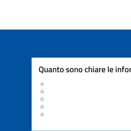
Quanto sono chiare le info
Valutazione
Valuta 5 stelle su 5
Valuta 4 stelle su 5
Valuta 3 stelle su 5
Valuta 2 stelle su 5
Valuta 1 stelle su 5