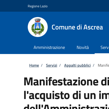
Salta al contenuto principale
Skip to footer content
Regione Lazio
Comune di Ascrea
Amministrazione
Novità
Serv
Briciole di pane
Home
/
Servizi
/
Appalti pubblici
/
Manife
Manifestazione di
l'acquisto di un i
dell'Amministraz