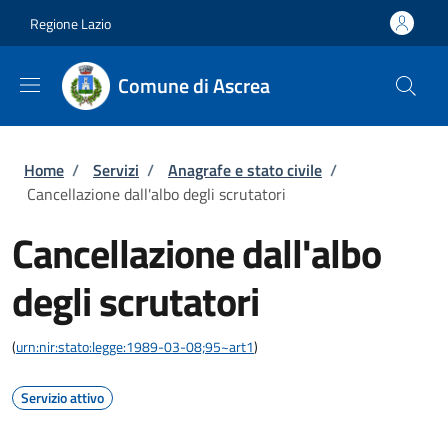
Salta al contenuto principale
Skip to footer content
Regione Lazio
Comune di Ascrea
Briciole di pane
Home
/
Servizi
/
Anagrafe e stato civile
/
Cancellazione dall'albo degli scrutatori
Cancellazione dall'albo
degli scrutatori
(
urn:nir:stato:legge:1989-03-08;95~art1
)
Servizio attivo