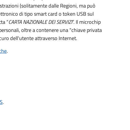
strazioni (solitamente dalle Regioni, ma può
ettronico di tipo
smart card
o t
oken USB
sul
ta “
CARTA NAZIONALE DEI SERVIZI
”.
Il microchip
personali, oltre a contenere una “chiave privata
curo dell'utente attraverso Internet.
iche
.
NS
.