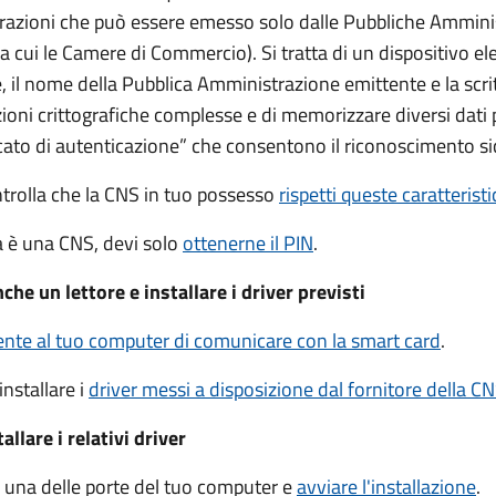
trazioni che può essere emesso solo dalle Pubbliche Ammini
 tra cui le Camere di Commercio).
Si tratta di un dispositivo el
 il nome della Pubblica Amministrazione emittente e la scrit
ioni crittografiche complesse e di memorizzare diversi dati 
cato di autenticazione” che consentono il riconoscimento si
ntrolla che la CNS in tuo possesso
rispetti queste caratterist
ia è una CNS, devi solo
ottenerne il PIN
.
che un lettore e installare i driver previsti
te al tuo computer di comunicare con la smart card
.
installare i
driver
messi a disposizione dal fornitore della C
llare i relativi driver
in una delle porte del tuo computer e
avviare l'installazione
.