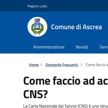
Salta al contenuto principale
Skip to footer content
Regione Lazio
Comune di Ascrea
Amministrazione
Novità
Serv
Briciole di pane
Home
/
Domande frequenti
/
Come faccio a
Come faccio ad acc
CNS?
La Carta Nazionale dei Servizi (CNS) è uno strum