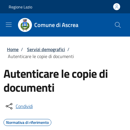
Salta al contenuto principale
Skip to footer content
Regione Lazio
Comune di Ascrea
Briciole di pane
Home
/
Servizi demografici
/
Autenticare le copie di documenti
Autenticare le copie di
documenti
Condividi
Normativa di riferimento